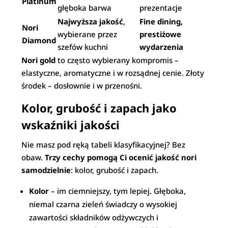
Platinum
głęboka barwa
prezentacje
Najwyższa jakość
,
Fine dining,
Nori
wybierane przez
prestiżowe
Diamond
szefów kuchni
wydarzenia
Nori gold
to często wybierany kompromis –
elastyczne, aromatyczne i w rozsądnej cenie. Złoty
środek – dosłownie i w przenośni.
Kolor, grubość i zapach jako
wskaźniki jakości
Nie masz pod ręką tabeli klasyfikacyjnej? Bez
obaw.
Trzy cechy pomogą Ci ocenić jakość nori
samodzielnie
: kolor, grubość i zapach.
Kolor
– im ciemniejszy, tym lepiej. Głęboka,
niemal czarna zieleń świadczy o wysokiej
zawartości składników odżywczych i