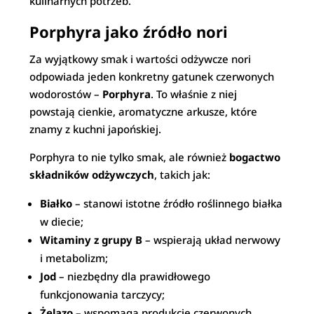
kulinarnych potrzeb.
Porphyra jako źródło nori
Za wyjątkowy smak i wartości odżywcze nori
odpowiada jeden konkretny gatunek czerwonych
wodorostów –
Porphyra
. To właśnie z niej
powstają cienkie, aromatyczne arkusze, które
znamy z kuchni japońskiej.
Porphyra to nie tylko smak, ale również
bogactwo
składników odżywczych
, takich jak:
Białko
– stanowi istotne źródło roślinnego białka
w diecie;
Witaminy z grupy B
– wspierają układ nerwowy
i metabolizm;
Jod
– niezbędny dla prawidłowego
funkcjonowania tarczycy;
Żelazo
– wspomaga produkcję czerwonych