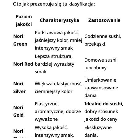
Oto jak prezentuje się ta klasyfikacja:
Poziom
Charakterystyka
Zastosowanie
jakości
Podstawowa jakość,
Nori
Codzienne sushi,
jaśniejszy kolor, mniej
Green
przekąski
intensywny smak
Lepsza struktura,
Domowe sushi,
Nori Red
bardziej wyrazisty
lunchboxy
smak
Umiarkowanie
Nori
Większa elastyczność,
zaawansowane
Silver
ciemniejszy kolor
dania
Elastyczne,
Idealne do sushi
,
Nori
aromatyczne, dobrze
dobry stosunek
Gold
wyważone
jakości do ceny
Wysoka jakość,
Ekskluzywne
Nori
intensywny smak,
dania,