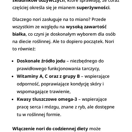
składników odżywczych
, które sprawiają, że coraz
częściej określa się je mianem
superżywności
.
Dlaczego nori zasługuje na to miano? Przede
wszystkim ze względu na
wysoką zawartość
białka
, co czyni je doskonałym wyborem dla osób
na diecie roślinnej. Ale to dopiero początek. Nori
to również:
Doskonałe źródło jodu
– niezbędnego do
prawidłowego funkcjonowania tarczycy,
Witaminy A, C oraz z grupy B
– wspierające
odporność, poprawiające kondycję skóry i
wspomagające trawienie,
Kwasy tłuszczowe omega-3
– wspierające
pracę serca i mózgu, znane z ryb, ale dostępne
tu w roślinnej formie.
Włączenie nori do codziennej diety
może