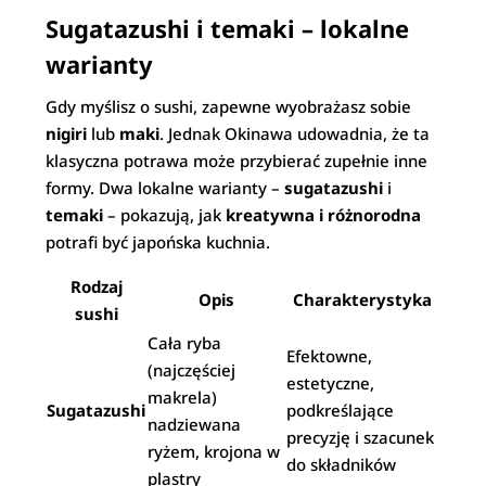
Sugatazushi i temaki – lokalne
warianty
Gdy myślisz o sushi, zapewne wyobrażasz sobie
nigiri
lub
maki
. Jednak Okinawa udowadnia, że ta
klasyczna potrawa może przybierać zupełnie inne
formy. Dwa lokalne warianty –
sugatazushi
i
temaki
– pokazują, jak
kreatywna i różnorodna
potrafi być japońska kuchnia.
Rodzaj
Opis
Charakterystyka
sushi
Cała ryba
Efektowne,
(najczęściej
estetyczne,
makrela)
Sugatazushi
podkreślające
nadziewana
precyzję i szacunek
ryżem, krojona w
do składników
plastry