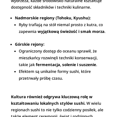
wybrzeża, każde środowisko naturalne kształtuje
dostępność składników i techniki kulinarne.
Nadmorskie regiony (Tohoku, Kyushu):
Ryby trafiają na stół niemal prosto z kutra, co
zapewnia
wyjątkową świeżość i smak morza
.
Górskie rejony:
Ograniczony dostęp do oceanu sprawił, że
mieszkańcy rozwinęli techniki konserwacji,
takie jak
fermentacja, solenie i suszenie
.
Efektem są unikalne formy sushi, które
przetrwały próbę czasu.
Kultura również odgrywa kluczową rolę w
kształtowaniu lokalnych stylów sushi.
W wielu
regionach sushi to nie tylko codzienny posiłek, ale
także element ceremonii, świąt i rodzinnych