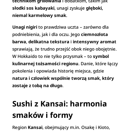
technikom grillowania
i dodatkom, takim jak
słodki sos kabayaki
, unagi zyskuje
głęboki,
niemal karmelowy smak
.
Unagi nigiri
to prawdziwa uczta – zarówno dla
podniebienia, jak i dla oczu. Jego
ciemnozłota
barwa
,
delikatna tekstura
i
intensywny aromat
sprawiają, że trudno przejść obok niego obojętnie.
W Hokkaido to nie tylko przysmak – to
symbol
kulinarnej tożsamości regionu
. Danie, które łączy
pokolenia i opowiada historię miejsca, gdzie
natura i człowiek wspólnie tworzą smak, który
zostaje z tobą na długo
.
Sushi z Kansai: harmonia
smaków i formy
Region
Kansai
, obejmujący m.in. Osakę i Kioto,