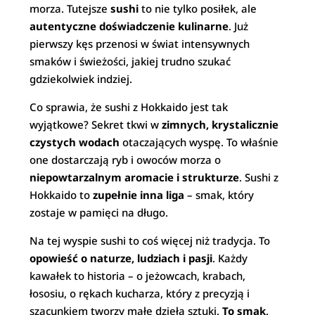
morza. Tutejsze
sushi
to nie tylko posiłek, ale
autentyczne doświadczenie kulinarne
. Już
pierwszy kęs przenosi w świat intensywnych
smaków i świeżości, jakiej trudno szukać
gdziekolwiek indziej.
Co sprawia, że sushi z Hokkaido jest tak
wyjątkowe? Sekret tkwi w
zimnych, krystalicznie
czystych wodach
otaczających wyspę. To właśnie
one dostarczają ryb i owoców morza o
niepowtarzalnym aromacie i strukturze
. Sushi z
Hokkaido to
zupełnie inna liga
– smak, który
zostaje w pamięci na długo.
Na tej wyspie sushi to coś więcej niż tradycja. To
opowieść o naturze, ludziach i pasji
. Każdy
kawałek to historia – o jeżowcach, krabach,
łososiu, o rękach kucharza, który z precyzją i
szacunkiem tworzy małe dzieła sztuki.
To smak,